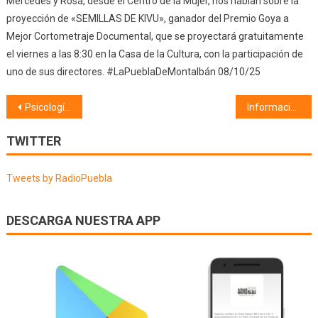
Mercedes y Rosa, desde el Centro de la Mujer, nos hablan sobre la
proyección de «SEMILLAS DE KIVU», ganador del Premio Goya a
Mejor Cortometraje Documental, que se proyectará gratuitamente
el viernes a las 8:30 en la Casa de la Cultura, con la participación de
uno de sus directores. #LaPueblaDeMontalbán 08/10/25
Navegación
Psicología (20/03/25) Hipnosis
Información Municipal (21/03/25)
de
TWITTER
entradas
Tweets by RadioPuebla
DESCARGA NUESTRA APP