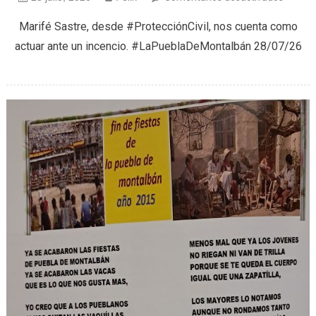
Protec
Marifé Sastre, desde #ProtecciónCivil, nos cuenta como
Civil
actuar ante un incencio. #LaPueblaDeMontalbán 28/07/26
(28/07