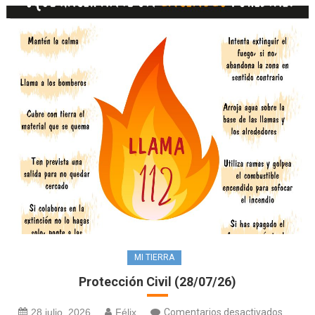
Celesti
(30/07
MI TIERRA
Protección Civil (28/07/26)
en
28 julio, 2026
Félix
Comentarios desactivados