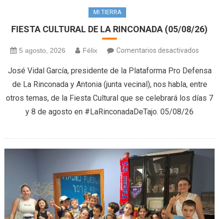
MI TIERRA
FIESTA CULTURAL DE LA RINCONADA (05/08/26)
en
5 agosto, 2026
Félix
Comentarios desactivados
FIEST
José Vidal García, presidente de la Plataforma Pro Defensa
CULTU
de La Rinconada y Antonia (junta vecinal), nos habla, entre
DE
otros temas, de la Fiesta Cultural que se celebrará los días 7
LA
y 8 de agosto en #LaRinconadaDeTajo. 05/08/26
RINC
(05/08