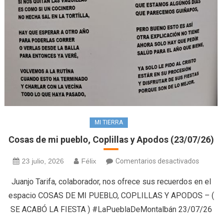
MI TIERRA
Cosas de mi pueblo, Coplillas y Apodos (23/07/26)
en
23 julio, 2026
Félix
Comentarios desactivados
Cosas
Juanjo Tarifa, colaborador, nos ofrece sus recuerdos en el
de
espacio COSAS DE MI PUEBLO, COPLILLAS Y APODOS – (
mi
SE ACABÓ LA FIESTA ) #LaPueblaDeMontalbán 23/07/26
pueblo,