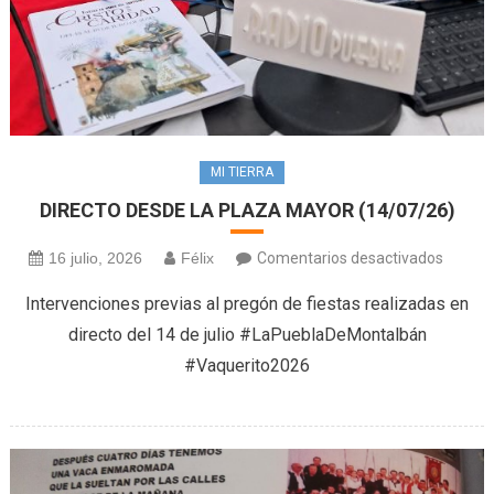
MI TIERRA
DIRECTO DESDE LA PLAZA MAYOR (14/07/26)
en
16 julio, 2026
Félix
Comentarios desactivados
DIREC
Intervenciones previas al pregón de fiestas realizadas en
DESDE
directo del 14 de julio #LaPueblaDeMontalbán
LA
#Vaquerito2026
PLAZA
MAYO
(14/07