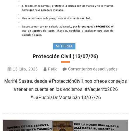
MI TIERRA
Protección Civil (13/07/26)
en
13 julio, 2026
Félix
Comentarios desactivados
Protec
Marifé Sastre, desde #ProtecciónCivil, nos ofrece consejos
Civil
a tener en cuenta en los encierros. #Vaquerito2026
(13/07
#LaPueblaDeMontalbán 13/07/26