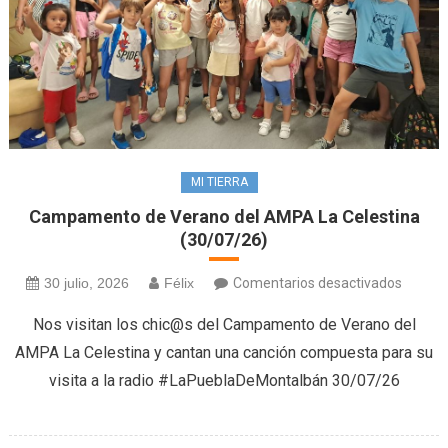
MI TIERRA
Campamento de Verano del AMPA La Celestina
(30/07/26)
en
30 julio, 2026
Félix
Comentarios desactivados
Campa
Nos visitan los chic@s del Campamento de Verano del
de
AMPA La Celestina y cantan una canción compuesta para su
Verano
visita a la radio #LaPueblaDeMontalbán 30/07/26
del
AMPA
La