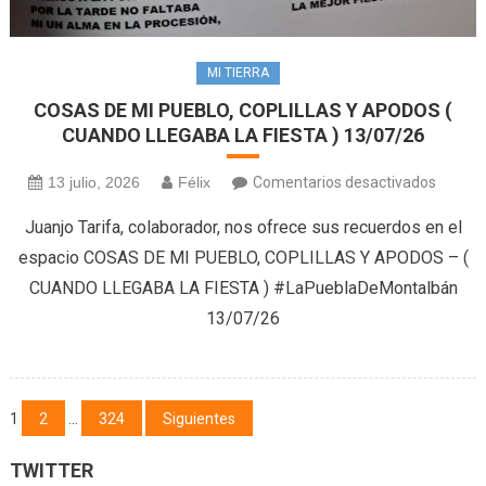
MI TIERRA
COSAS DE MI PUEBLO, COPLILLAS Y APODOS (
CUANDO LLEGABA LA FIESTA ) 13/07/26
en
13 julio, 2026
Félix
Comentarios desactivados
COSAS
Juanjo Tarifa, colaborador, nos ofrece sus recuerdos en el
DE
espacio COSAS DE MI PUEBLO, COPLILLAS Y APODOS – (
MI
CUANDO LLEGABA LA FIESTA ) #LaPueblaDeMontalbán
PUEBLO
13/07/26
COPLI
Y
APOD
(
Navegación
1
2
…
324
Siguientes
CUAND
de
LLEGA
TWITTER
LA