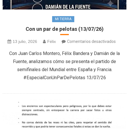
MI TIERRA
Con un par de pelotas (13/07/26)
en
13 julio, 2026
Félix
Comentarios desactivados
Con
Con Juan Carlos Montero, Félix Bandera y Damián de la
un
Fuente, analizamos cómo se presenta el partido de
par
semifinales del Mundial entre España y Francia.
de
#EspecialConUnParDePelotas 13/07/26
pelotas
(13/07