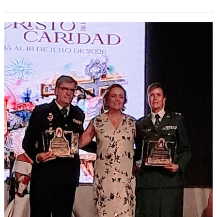
Y
APOD
(
CRIST
DE
LA
CARID
)
16/07/