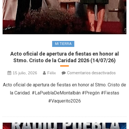
MI TIERRA
Acto oficial de apertura de fiestas en honor al
Stmo. Cristo de la Caridad 2026 (14/07/26)
en
15 julio, 2026
Félix
Comentarios desactivados
Acto
Acto oficial de apertura de fiestas en honor al Stmo. Cristo de
oficial
la Caridad. #LaPueblaDeMontalbán #Pregón #Fiestas
de
#Vaquerito2026
apertu
de
fiestas
en