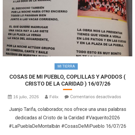
MI TIERRA
COSAS DE MI PUEBLO, COPLILLAS Y APODOS (
CRISTO DE LA CARIDAD ) 16/07/26
en
16 julio, 2026
Félix
Comentarios desactivados
COSAS
Juanjo Tarifa, colaborador, nos ofrece una unas palabras
DE
dedicadas al Cristo de la Caridad #Vaquerito2026
MI
#LaPueblaDeMontalbán #CosasDeMiPueblo 16/07/26
PUEBLO
COPLI