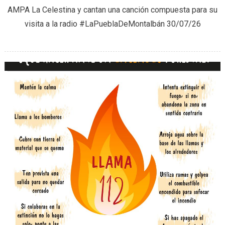
AMPA La Celestina y cantan una canción compuesta para su
Verano
visita a la radio #LaPueblaDeMontalbán 30/07/26
del
AMPA
La
Celesti
(30/07