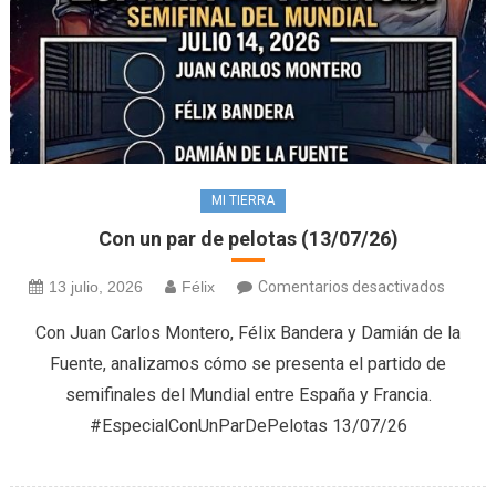
MI TIERRA
Con un par de pelotas (13/07/26)
en
13 julio, 2026
Félix
Comentarios desactivados
Con
Con Juan Carlos Montero, Félix Bandera y Damián de la
un
Fuente, analizamos cómo se presenta el partido de
par
semifinales del Mundial entre España y Francia.
de
#EspecialConUnParDePelotas 13/07/26
pelotas
(13/07