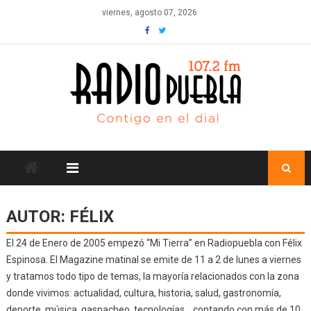
Skip
viernes, agosto 07, 2026
to
content
AUTOR:
FÉLIX
El 24 de Enero de 2005 empezó “Mi Tierra” en Radiopuebla con Félix
Espinosa. El Magazine matinal se emite de 11 a 2 de lunes a viernes
y tratamos todo tipo de temas, la mayoría relacionados con la zona
donde vivimos: actualidad, cultura, historia, salud, gastronomía,
deporte, música, gaspacheo, tecnologías… contando con más de 10