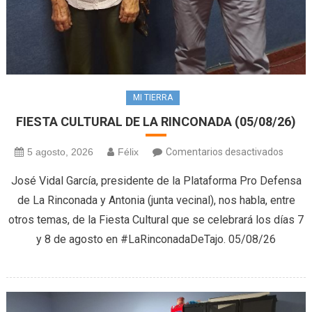
MI TIERRA
FIESTA CULTURAL DE LA RINCONADA (05/08/26)
en
5 agosto, 2026
Félix
Comentarios desactivados
FIEST
José Vidal García, presidente de la Plataforma Pro Defensa
CULTU
de La Rinconada y Antonia (junta vecinal), nos habla, entre
DE
otros temas, de la Fiesta Cultural que se celebrará los días 7
LA
y 8 de agosto en #LaRinconadaDeTajo. 05/08/26
RINC
(05/08