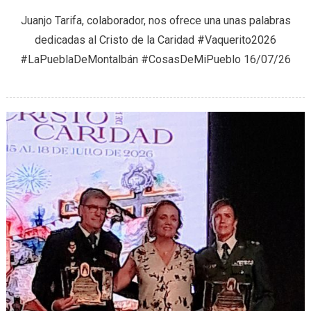
COSAS
Juanjo Tarifa, colaborador, nos ofrece una unas palabras
DE
dedicadas al Cristo de la Caridad #Vaquerito2026
MI
#LaPueblaDeMontalbán #CosasDeMiPueblo 16/07/26
PUEBLO
COPLI
Y
APOD
(
CRIST
DE
LA
CARID
)
16/07/