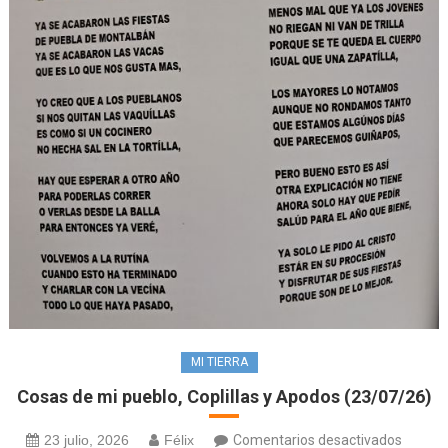
MI TIERRA
Cosas de mi pueblo, Coplillas y Apodos (23/07/26)
en
23 julio, 2026
Félix
Comentarios desactivados