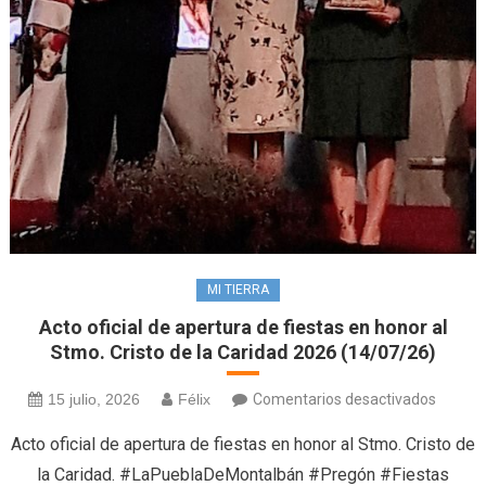
MI TIERRA
Acto oficial de apertura de fiestas en honor al
Stmo. Cristo de la Caridad 2026 (14/07/26)
en
15 julio, 2026
Félix
Comentarios desactivados
Acto
Acto oficial de apertura de fiestas en honor al Stmo. Cristo de
oficial
la Caridad. #LaPueblaDeMontalbán #Pregón #Fiestas
de