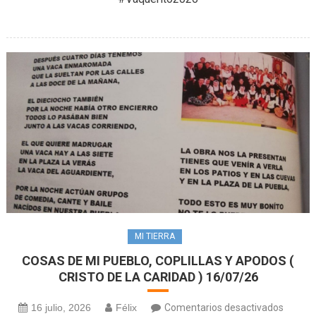
MAYO
(14/07
MI TIERRA
COSAS DE MI PUEBLO, COPLILLAS Y APODOS (
CRISTO DE LA CARIDAD ) 16/07/26
en
16 julio, 2026
Félix
Comentarios desactivados