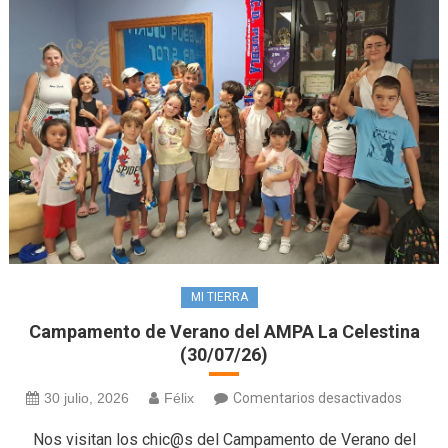
MI TIERRA
Campamento de Verano del AMPA La Celestina
(30/07/26)
en
30 julio, 2026
Félix
Comentarios desactivados
Campa
Nos visitan los chic@s del Campamento de Verano del
de