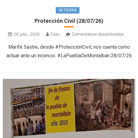
MI TIERRA
Protección Civil (28/07/26)
en
28 julio, 2026
Félix
Comentarios desactivados
Protec
Marifé Sastre, desde #ProtecciónCivil, nos cuenta como
Civil
actuar ante un incencio. #LaPueblaDeMontalbán 28/07/26
(28/07