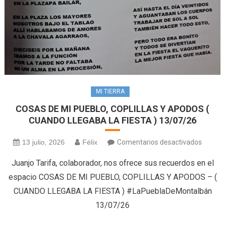
MI TIERRA
COSAS DE MI PUEBLO, COPLILLAS Y APODOS (
CUANDO LLEGABA LA FIESTA ) 13/07/26
en
13 julio, 2026
Félix
Comentarios desactivados
COSAS
Juanjo Tarifa, colaborador, nos ofrece sus recuerdos en el
DE
espacio COSAS DE MI PUEBLO, COPLILLAS Y APODOS – (
MI
CUANDO LLEGABA LA FIESTA ) #LaPueblaDeMontalbán
PUEBLO
13/07/26
COPLI
Y