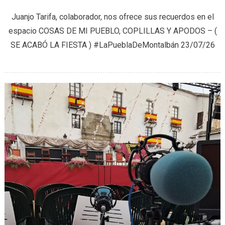
Cosas
Juanjo Tarifa, colaborador, nos ofrece sus recuerdos en el
de
espacio COSAS DE MI PUEBLO, COPLILLAS Y APODOS – (
mi
SE ACABÓ LA FIESTA ) #LaPueblaDeMontalbán 23/07/26
pueblo,
Coplilla
y
Apodo
(23/07