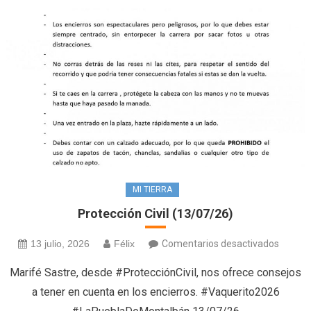
MI TIERRA
Protección Civil (13/07/26)
en
13 julio, 2026
Félix
Comentarios desactivados
Protec
Marifé Sastre, desde #ProtecciónCivil, nos ofrece consejos
Civil
a tener en cuenta en los encierros. #Vaquerito2026
(13/07