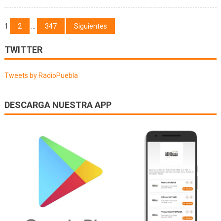
APOD
(
Navegación
1
2
…
347
Siguientes
CUAND
de
LLEGA
TWITTER
LA
entradas
FIESTA
Tweets by RadioPuebla
)
13/07/
DESCARGA NUESTRA APP