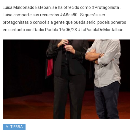
Luisa Maldonado Esteban, se ha ofrecido como #Protagonista .
Luisa comparte sus recuerdos #Años80 . Si queréis ser
protagonistas o conocéis a gente que pueda serlo, podéis poneros
en contacto con Radio Puebla 16/06/23 #LaPueblaDeMontalbán
MI TIERRA