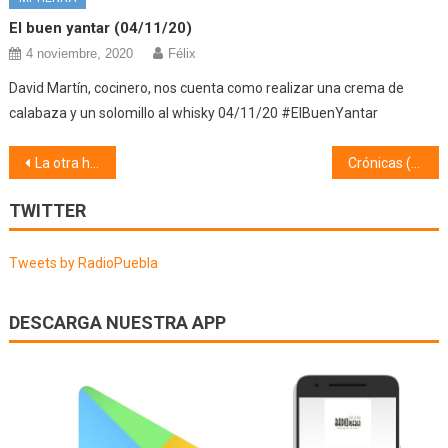
El buen yantar (04/11/20)
4 noviembre, 2020
Félix
David Martín, cocinero, nos cuenta como realizar una crema de
calabaza y un solomillo al whisky 04/11/20 #ElBuenYantar
Navegación
La otra historia (20/03/25) Juegos tradicionales
Crónicas (19/03/25)
de
TWITTER
entradas
Tweets by RadioPuebla
DESCARGA NUESTRA APP