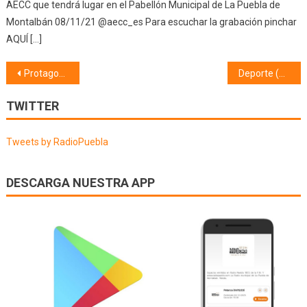
AECC que tendrá lugar en el Pabellón Municipal de La Puebla de
Montalbán 08/11/21 @aecc_es Para escuchar la grabación pinchar
AQUÍ […]
Navegación
Protagonistas (13/12/18)
Deporte (17/12/18)
de
TWITTER
entradas
Tweets by RadioPuebla
DESCARGA NUESTRA APP