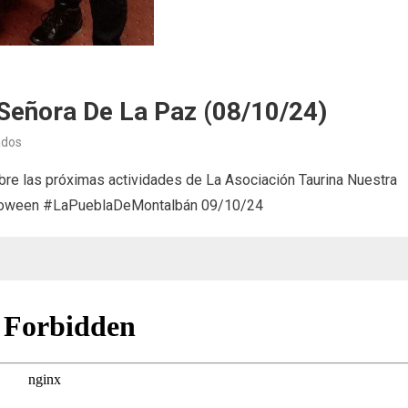
Señora De La Paz (08/10/24)
en
ados
Asociación
bre las próximas actividades de La Asociación Taurina Nuestra
Taurina
lloween #LaPueblaDeMontalbán 09/10/24
Nuestra
Señora
de
la
Paz
(08/10/24)