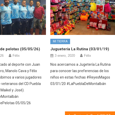
MI TIERRA
de pelotas (05/05/26)
Juguetería La Rutina (03/01/19)
026
Félix
3 enero, 2020
Félix
cado al deporte con Juan
Nos acercamos a Jugetería La Rutina
ro, Manolo Cava y Félix
para conocer las preferencias de los
ibimos a varios jugadores
niños en estas fechas #ReyesMagos
e veteranos del CD Puebla
03/01/20 #LaPueblaDeMontalbán
, Maikel y José).
eMontalbán
ePelotas 05/05/26