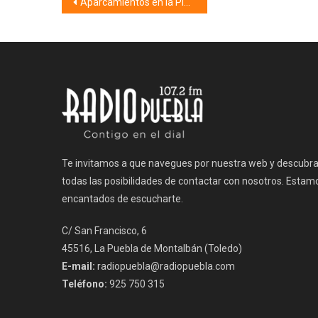
Navegación
Aparcamientos en la Plaza Mayor (08/10/24)
de
entradas
Te invitamos a que navegues por nuestra web y descubr
todas las posibilidades de contactar con nosotros. Estam
encantados de escucharte.
C/ San Francisco, 6
45516, La Puebla de Montalbán (Toledo)
E-mail:
radiopuebla@radiopuebla.com
Teléfono:
925 750 315