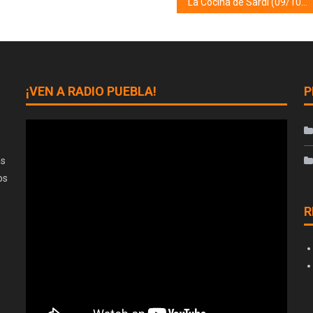
La Cocina de Sardi (09/10/24)
¡VEN A RADIO PUEBLA!
P
as
os
R