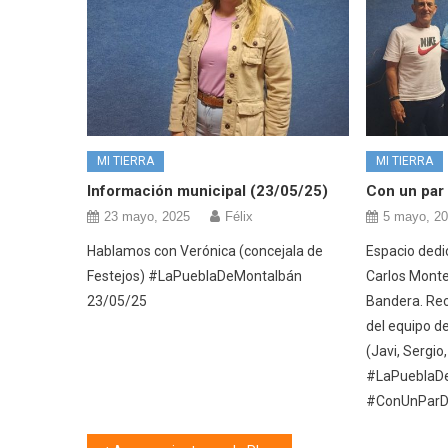
MI TIERRA
MI TIERRA
Información municipal (23/05/25)
Con un par 
23 mayo, 2025
Félix
5 mayo, 2
Hablamos con Verónica (concejala de
Espacio dedi
Festejos) #LaPueblaDeMontalbán
Carlos Monte
23/05/25
Bandera. Rec
del equipo d
(Javi, Sergio
#LaPueblaD
#ConUnParD