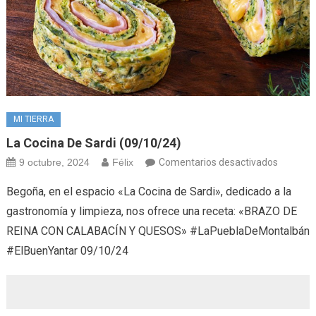
MI TIERRA
La Cocina De Sardi (09/10/24)
en
9 octubre, 2024
Félix
Comentarios desactivados
La
Begoña, en el espacio «La Cocina de Sardi», dedicado a la
Cocina
gastronomía y limpieza, nos ofrece una receta: «BRAZO DE
de
REINA CON CALABACÍN Y QUESOS» #LaPueblaDeMontalbán
Sardi
#ElBuenYantar 09/10/24
(09/10/