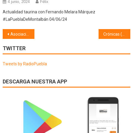
4 junio, 2024
Félix
Actualidad taurina con Fernando Melara Márquez
#LaPueblaDeMontalbán 04/06/24
Navegación
Asociación Taurina Nuestra Señora de la Paz (08/10/24)
Crónicas (09/10/24)
de
TWITTER
entradas
Tweets by RadioPuebla
DESCARGA NUESTRA APP