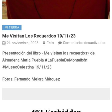
MI TIERRA
Me Visitan Los Recuerdos 19/11/23
en
21 noviembre, 2023
Félix
Comentarios desactivados
Me
Presentación del libro «Me visitan los recuerdos» de
visi
Almudena MarÍa Puebla #LaPueblaDeMontalbán
los
#MuseoCelestina 19/11/23
rec
19/
Fotos: Fernando Melara Márquez