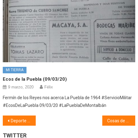
MI TIERRA
Ecos de la Puebla (09/03/20)
9 marzo, 2020
Félix
Fermín de los Reyes nos acerca La Puebla de 1964 #ServicioMilitar
#EcosDeLaPuebla 09/03/20 #LaPueblaDeMontalbán
Navegación
Deporte (20/11/23)
Cosas de mi pueblo, coplillas y apodos (21/11/23)
de
TWITTER