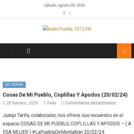
Skip
sábado, agosto 08, 2026
to
content
MI TIERRA
Cosas De Mi Pueblo, Coplillas Y Apodos (20/02/24)
en
20 febrero, 2024
Félix
Comentarios desactivados
Cosas
Juanjo Tarifa, colaborador, nos ofrece sus recuerdos en el
de
espacio COSAS DE MI PUEBLO, COPLILLAS Y APODOS – ( A
mi
ESA MUJER ) #LaPueblaDeMontalbán 20/02/24
pueblo,