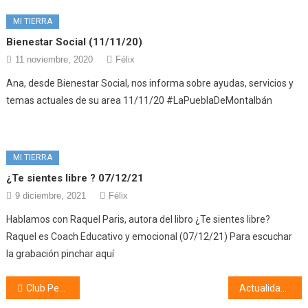
MI TIERRA
Bienestar Social (11/11/20)
11 noviembre, 2020
Félix
Ana, desde Bienestar Social, nos informa sobre ayudas, servicios y
temas actuales de su area 11/11/20 #LaPueblaDeMontalbán
MI TIERRA
¿Te sientes libre ? 07/12/21
9 diciembre, 2021
Félix
Hablamos con Raquel Paris, autora del libro ¿Te sientes libre?
Raquel es Coach Educativo y emocional (07/12/21) Para escuchar
la grabación pinchar aquí
Navegación
Club Peña Ciclista La Puebla (20/02/24)
Actualidad taurina (20/02/24)