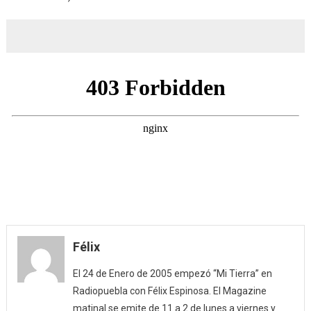
coplillas
y
apodos
(20/02/2
Félix
El 24 de Enero de 2005 empezó “Mi Tierra” en
Radiopuebla con Félix Espinosa. El Magazine
matinal se emite de 11 a 2 de lunes a viernes y