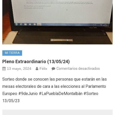
MI TIERRA
Pleno Extraordinario (13/05/24)
en
13 mayo, 2024
Félix
Comentarios desactivados
Pleno
Sorteo donde se conocen las personas que estarán en las
extraordi
mesas electorales de cara a las elecciones al Parlamento
(13/05/2
Europeo #9deJunio #LaPueblaDeMontalbán #Sorteo
13/05/23