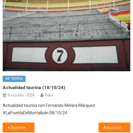
MI TIERRA
Actualidad taurina (10/10/24)
8 octubre, 2024
Félix
Actualidad taurina con Fernando Melara Márquez
#LaPueblaDeMontalbán 08/10/24
Navegación
Deporte (13/05/24)
Asociación Taurina Nuestra Señora de la Paz (14/05/24)