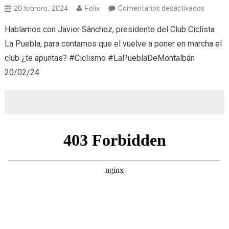
en
20 febrero, 2024
Félix
Comentarios desactivados
Club
Hablamos con Javier Sánchez, presidente del Club Ciclista
Peña
La Puebla, para contarnos que el vuelve a poner en marcha el
Ciclista
club ¿te apuntas? #Ciclismo #LaPueblaDeMontalbán
La
20/02/24
Puebla
(20/02/