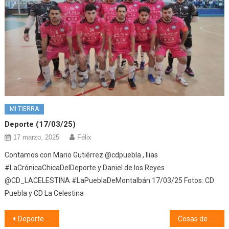
MI TIERRA
Deporte (17/03/25)
17 marzo, 2025
Félix
Contamos con Mario Gutiérrez @cdpuebla , Ilias
#LaCrónicaChicaDelDeporte y Daniel de los Reyes
@CD_LACELESTINA #LaPueblaDeMontalbán 17/03/25 Fotos: CD
Puebla y CD La Celestina
Navegación
Deporte (19/02/24)
Cosas de mi pueblo, coplillas y apodos (20/02/24)