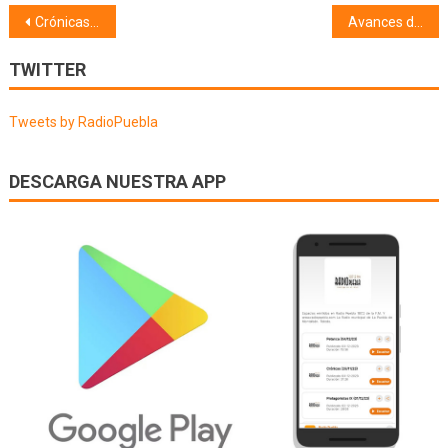
Navegación
Crónicas (04/10/23)
Avances de la ciencia (05/10/23)
de
TWITTER
entradas
Tweets by RadioPuebla
DESCARGA NUESTRA APP