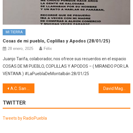
MI TIERRA
Cosas de mi pueblo, Coplillas y Apodos (28/01/25)
28 enero, 2025
Félix
Juanjo Tarifa, colaborador, nos ofrece sus recuerdos en el espacio
COSAS DE MI PUEBLO, COPLILLAS Y APODOS – ( MIRANDO POR LA
VENTANA ) #LaPueblaDeMontalbán 28/01/25
Navegación
A.C. San Isidro (29/09/25)
David Magán #ElColeta (30/09/25)
de
TWITTER
entradas
Tweets by RadioPuebla