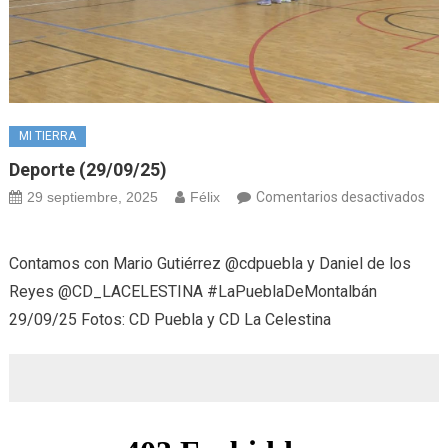
MI TIERRA
Deporte (29/09/25)
29 septiembre, 2025
Félix
Comentarios desactivados
en
Deporte
Contamos con Mario Gutiérrez @cdpuebla y Daniel de los
(29/09/25)
Reyes @CD_LACELESTINA #LaPueblaDeMontalbán
29/09/25 Fotos: CD Puebla y CD La Celestina