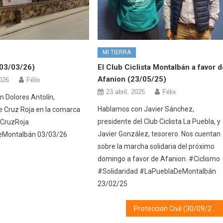
MI TIERRA
(03/03/26)
El Club Ciclista Montalbán a favor 
Afanion (23/05/25)
026
Félix
23 abril, 2025
Félix
 Dolores Antolín,
Hablamos con Javier Sánchez,
e Cruz Roja en la comarca
presidente del Club Ciclista La Puebla, y
 #CruzRoja
Javier González, tesorero. Nos cuentan
eMontalbán 03/03/26
sobre la marcha solidaria del próximo
domingo a favor de Afanion. #Ciclismo
#Solidaridad #LaPueblaDeMontalbán
23/02/25
Protección Civil (30/09/25)