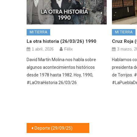
MI TIERRA
MI TIERRA
La otra historia (26/03/26) 1990
Cruz Roja 
1 abril, 2026
Félix
3 marzo, 2
David Martín Molina nos habla sobre
Hablamos con
algunos acontecimientos históricos
presidenta d
desde 1978 hasta 1982. Hoy, 1990,
de Torrijos.
#LaOtraHistoria 26/03/26
#LaPueblaD
Navegación
Deporte (29/09/25)