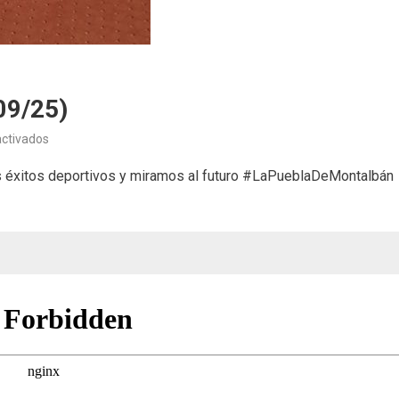
09/25)
en
ctivados
David
 éxitos deportivos y miramos al futuro #LaPueblaDeMontalbán
Magán
#ElColeta
(30/09/25)