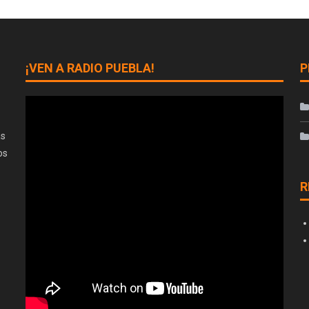
¡VEN A RADIO PUEBLA!
P
as
os
R