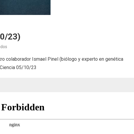
10/23)
en
ados
Avances
 colaborador Ismael Pinel (biólogo y experto en genética
de
 #Ciencia 05/10/23
la
ciencia
(05/10/23)