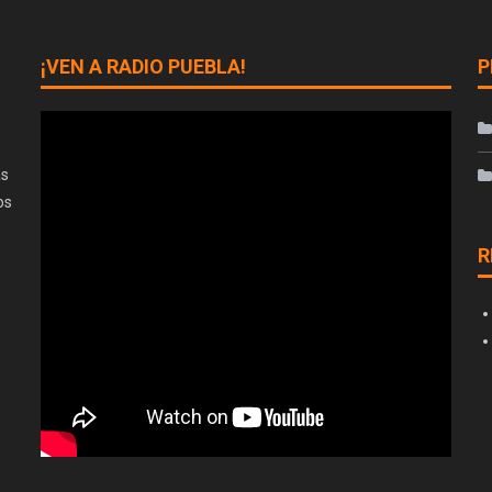
¡VEN A RADIO PUEBLA!
P
as
os
R