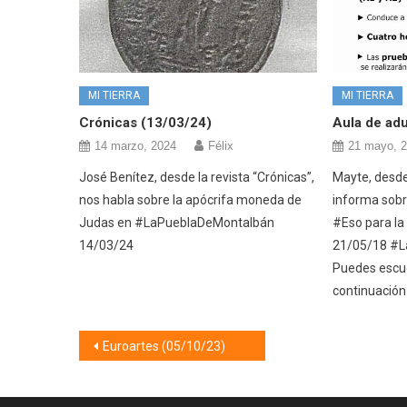
MI TIERRA
MI TIERRA
Crónicas (13/03/24)
Aula de adu
14 marzo, 2024
Félix
21 mayo, 
José Benítez, desde la revista “Crónicas”,
Mayte, desde
nos habla sobre la apócrifa moneda de
informa sobr
Judas en #LaPueblaDeMontalbán
#Eso para l
14/03/24
21/05/18 #L
Puedes escuc
continuación
Navegación
Euroartes (05/10/23)
de