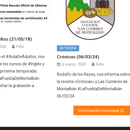
ltos (21/05/18)
2018
Félix
MI TIERRA
 el #AulaDeAdultos, nos
Crónicas (06/03/24)
e los cursos de #Inglés y
6 marzo, 2024
Félix
a próxima temporada
Rodolfo de los Reyes, nos informa sobr
aPueblaDeMontalbán.
la revista «Crónicas» y Las Cumbres de
har la grabación a
Montalbán #LaPueblaDeMontalbán
:
06/03/24
Información municipal (06/10/23)