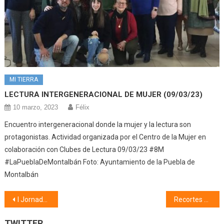
MI TIERRA
LECTURA INTERGENERACIONAL DE MUJER (09/03/23)
10 marzo, 2023
Félix
Encuentro intergeneracional donde la mujer y la lectura son
protagonistas. Actividad organizada por el Centro de la Mujer en
colaboración con Clubes de Lectura 09/03/23 #8M
#LaPueblaDeMontalbán Foto: Ayuntamiento de la Puebla de
Montalbán
Navegación
I Jornada del Voluntariado (02/12/22)
Recortes de prensa (02/12/22)
de
TWITTER