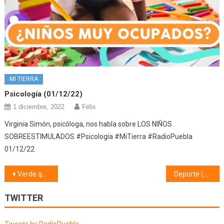
MI TIERRA
Psicología (01/12/22)
1 diciembre, 2022
Félix
Virginia Simón, psicóloga, nos habla sobre LOS NIÑOS
SOBREESTIMULADOS #Psicología #MiTierra #RadioPuebla
01/12/22
Navegación
Verde que te quiero verde (18/01/19)
Deporte (21/01/19)
de
TWITTER
entradas
Tweets by RadioPuebla