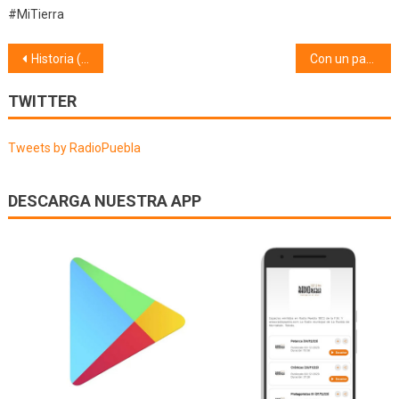
#MiTierra
Navegación
Historia (21/01/18)
Con un par de pelotas (21/01/18)
de
TWITTER
entradas
Tweets by RadioPuebla
DESCARGA NUESTRA APP