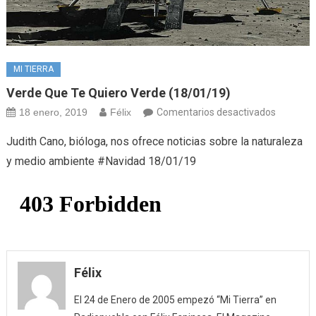
MI TIERRA
Verde Que Te Quiero Verde (18/01/19)
en
18 enero, 2019
Félix
Comentarios desactivados
Verde
Judith Cano, bióloga, nos ofrece noticias sobre la naturaleza
que
y medio ambiente #Navidad 18/01/19
te
quiero
verde
(18/01/1
Félix
El 24 de Enero de 2005 empezó “Mi Tierra” en