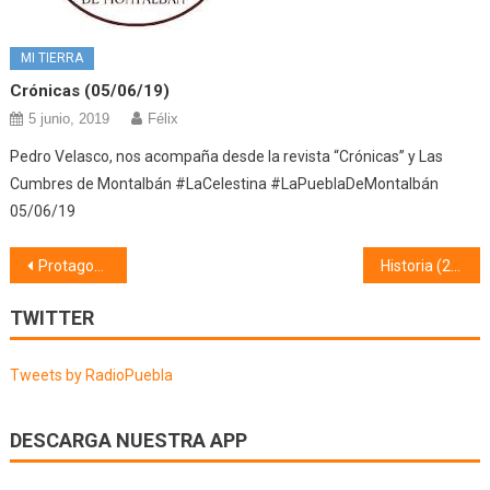
MI TIERRA
Crónicas (05/06/19)
5 junio, 2019
Félix
Pedro Velasco, nos acompaña desde la revista “Crónicas” y Las
Cumbres de Montalbán #LaCelestina #LaPueblaDeMontalbán
05/06/19
Navegación
Protagonistas (17/01/19)
Historia (21/01/18)
de
TWITTER
entradas
Tweets by RadioPuebla
DESCARGA NUESTRA APP