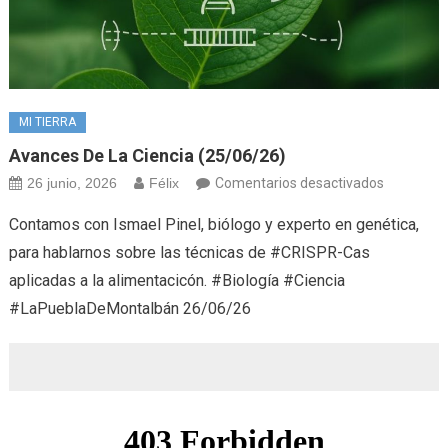
MI TIERRA
Avances De La Ciencia (25/06/26)
en
26 junio, 2026
Félix
Comentarios desactivados
Avances
Contamos con Ismael Pinel, biólogo y experto en genética,
de
para hablarnos sobre las técnicas de #CRISPR-Cas
la
aplicadas a la alimentacicón. #Biología #Ciencia
Ciencia
#LaPueblaDeMontalbán 26/06/26
(25/06/26