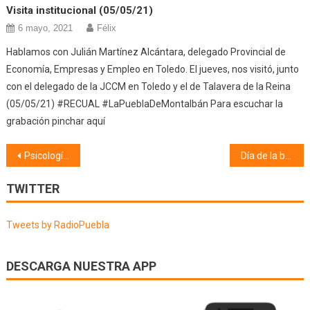
Visita institucional (05/05/21)
6 mayo, 2021
Félix
Hablamos con Julián Martínez Alcántara, delegado Provincial de
Economía, Empresas y Empleo en Toledo. El jueves, nos visitó, junto
con el delegado de la JCCM en Toledo y el de Talavera de la Reina
(05/05/21) #RECUAL #LaPueblaDeMontalbán Para escuchar la
grabación pinchar aquí
Navegación
Psicología (25/06/26)
Día de la bicicleta (29/06/26)
de
TWITTER
entradas
Tweets by RadioPuebla
DESCARGA NUESTRA APP