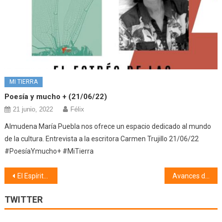
MI TIERRA
Poesía y mucho + (21/06/22)
21 junio, 2022
Félix
Almudena María Puebla nos ofrece un espacio dedicado al mundo
de la cultura. Entrevista a la escritora Carmen Trujillo 21/06/22
#PoesíaYmucho+ #MiTierra
Navegación
El Espíritu de Nuestro Tiempo (25/06/26)
Avances de la Ciencia (25/06/26)
de
TWITTER
entradas