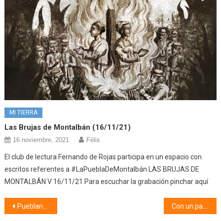
MI TIERRA
Las Brujas de Montalbán (16/11/21)
16 noviembre, 2021
Félix
El club de lectura Fernando de Rojas participa en un espacio con
escritos referentes a #LaPueblaDeMontalbán LAS BRUJAS DE
MONTALBÁN V 16/11/21 Para escuchar la grabación pinchar aquí
Navegación
Pueblan@s por el mundo (16/03/26) Soledad Muñoz González
Con un par de pelotas (16/03/26)