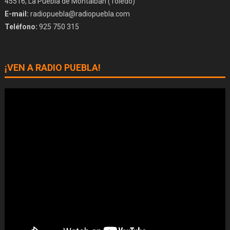
45516, La Puebla de Montalbán (Toledo)
E-mail:
radiopuebla@radiopuebla.com
Teléfono:
925 750 315
¡VEN A RADIO PUEBLA!