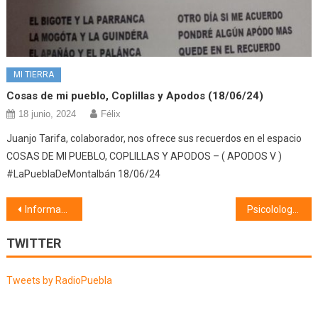
MI TIERRA
Cosas de mi pueblo, Coplillas y Apodos (18/06/24)
18 junio, 2024
Félix
Juanjo Tarifa, colaborador, nos ofrece sus recuerdos en el espacio
COSAS DE MI PUEBLO, COPLILLAS Y APODOS – ( APODOS V )
#LaPueblaDeMontalbán 18/06/24
Navegación
Información municipal (18/03/20)
Psicolología (18/03/20)
de
TWITTER
entradas
Tweets by RadioPuebla