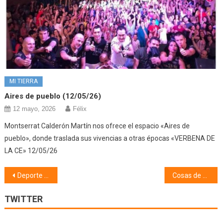
MI TIERRA
Aires de pueblo (12/05/26)
12 mayo, 2026
Félix
Montserrat Calderón Martín nos ofrece el espacio «Aires de
pueblo», donde traslada sus vivencias a otras épocas «VERBENA DE
LA CE» 12/05/26
Navegación
Deporte (12/01/26)
Cosas de mi pueblo, Coplillas y Apodos (12/01/26)
de
TWITTER
entradas