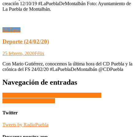
creación 12/10/19 #LaPueblaDeMontalbán Foto: Ayuntamiento de
La Puebla de Montalbán.
Mi Tierra
Deporte (24/02/20)
25 febrero, 2020
Félix
Con Mario Gutiérrez, conocemos la última hora del CD Puebla y la
crónica del FS 24/02/20 #LaPueblaDeMontalbán @CDPuebla
Navegación de entradas
Homenaje a Claudio López Compostela (12/01/26)
Bienestar Social (14/01/26)
Twitter
Tweets by RadioPuebla
Descarga nuestra app