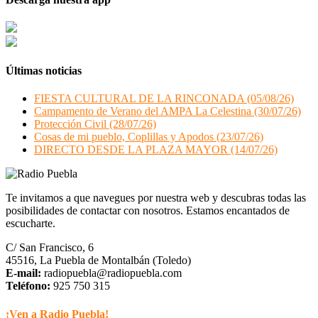
Últimas noticias
FIESTA CULTURAL DE LA RINCONADA (05/08/26)
Campamento de Verano del AMPA La Celestina (30/07/26)
Protección Civil (28/07/26)
Cosas de mi pueblo, Coplillas y Apodos (23/07/26)
DIRECTO DESDE LA PLAZA MAYOR (14/07/26)
Te invitamos a que navegues por nuestra web y descubras todas las
posibilidades de contactar con nosotros. Estamos encantados de
escucharte.
C/ San Francisco, 6
45516, La Puebla de Montalbán (Toledo)
E-mail:
radiopuebla@radiopuebla.com
Teléfono:
925 750 315
¡Ven a Radio Puebla!