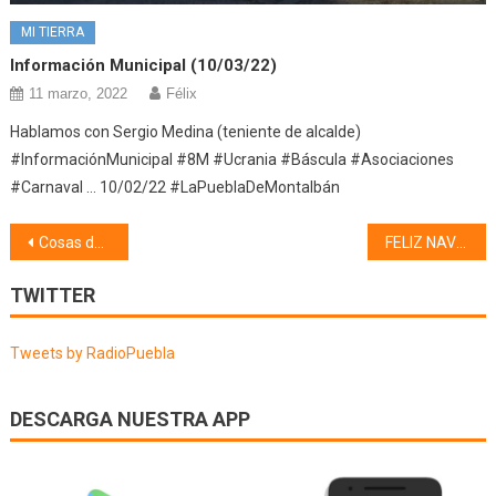
MI TIERRA
Información Municipal (10/03/22)
11 marzo, 2022
Félix
Hablamos con Sergio Medina (teniente de alcalde)
#InformaciónMunicipal #8M #Ucrania #Báscula #Asociaciones
#Carnaval … 10/02/22 #LaPueblaDeMontalbán
Navegación
Cosas de mi pueblo, Coplillas y Apodos (23/12/25)
FELIZ NAVIDAD
de
TWITTER
entradas
Tweets by RadioPuebla
DESCARGA NUESTRA APP