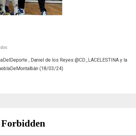
en
ados
Deporte
icaDelDeporte , Daniel de los Reyes @CD_LACELESTINA y la
(18/03/24)
ueblaDeMontalbán (18/03/24)