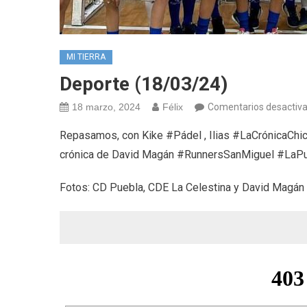
MI TIERRA
Deporte (18/03/24)
18 marzo, 2024
Félix
Comentarios desactiv
Repasamos, con Kike #Pádel , Ilias #LaCrónicaCh
crónica de David Magán #RunnersSanMiguel #LaP
Fotos: CD Puebla, CDE La Celestina y David Magán