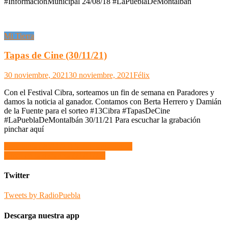
#InformaciónMunicipal 24/08/18 #LaPueblaDeMontalbán
Mi Tierra
Tapas de Cine (30/11/21)
30 noviembre, 2021
30 noviembre, 2021
Félix
Con el Festival Cibra, sorteamos un fin de semana en Paradores y
damos la noticia al ganador. Contamos con Berta Herrero y Damián
de la Fuente para el sorteo #13Cibra #TapasDeCine
#LaPueblaDeMontalbán 30/11/21 Para escuchar la grabación
pinchar aquí
Navegación
Psicología (20/11/25) Sobrecarga digital
Amor en la distancia (21/11/25)
de
entradas
Twitter
Tweets by RadioPuebla
Descarga nuestra app