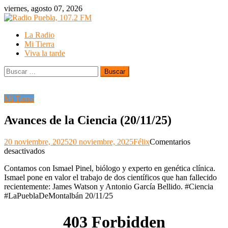
Skip
viernes, agosto 07, 2026
to
content
La Radio
Mi Tierra
Viva la tarde
Buscar:
Mi Tierra
Avances de la Ciencia (20/11/25)
20 noviembre, 2025
20 noviembre, 2025
Félix
Comentarios
en
desactivados
Avances
Contamos con Ismael Pinel, biólogo y experto en genética clínica.
de
Ismael pone en valor el trabajo de dos científicos que han fallecido
la
recientemente: James Watson y Antonio García Bellido. #Ciencia
Ciencia
#LaPueblaDeMontalbán 20/11/25
(20/11/25)