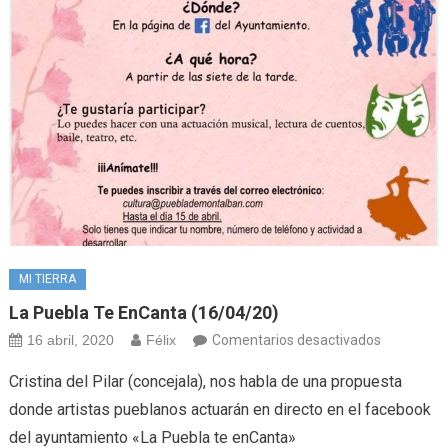
MI TIERRA
La Puebla Te EnCanta (16/04/20)
en
16 abril, 2020
Félix
Comentarios desactivados
La
Cristina del Pilar (concejala), nos habla de una propuesta
Puebla
donde artistas pueblanos actuarán en directo en el facebook
te
del ayuntamiento «La Puebla te enCanta»
enCanta