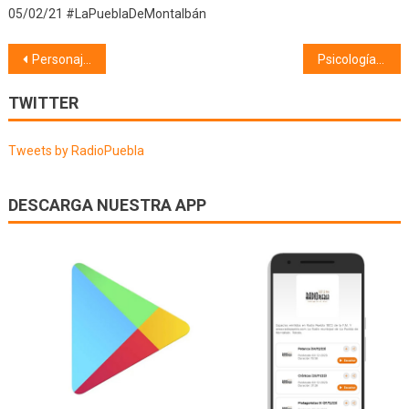
05/02/21 #LaPueblaDeMontalbán
Navegación
Personajes de La Puebla de Montalbán (15/04/20)
Psicología (16/04/20) Duelo en tiempo de coronavirus
de
TWITTER
entradas
Tweets by RadioPuebla
DESCARGA NUESTRA APP