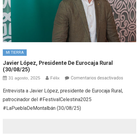
MI TIERRA
Javier López, Presidente De Eurocaja Rural
(30/08/25)
en
31 agosto, 2025
Félix
Comentarios desactivados
Javier
Entrevista a Javier López, presidente de Eurocaja Rural,
López,
patrocinador del #FestivalCelestina2025
preside
#LaPueblaDeMontalbán (30/08/25)
de
Eurocaj
Rural
(30/08/