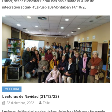
Esther, desde Bienestar Social, nos habla sobre el «Plan de
integración social» #LaPueblaDeMontalbán 14/10/20
MI TIERRA
Lecturas de Navidad (21/12/22)
22 diciembre, 2022
Félix
Lecturas de Navidad con los clubes de lectura Melibea y Fernando