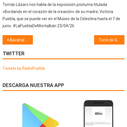
Tomás Lázaro nos habla de la exposición póstuma titulada
«Bordando en el corazón de la creación» de su madre, Victoria
Puebla, que se puede ver en el Museo de la Celestina hasta el 7 de
junio. #LaPueblaDeMontalbán 23/04/26
Navegación
Bacanal Celestinesco (30/08/25)
Torre de San Miguel #FestivalCelestina2024 (30/08/25)
de
TWITTER
entradas
Tweets by RadioPuebla
DESCARGA NUESTRA APP