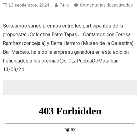
13 septiembre, 2024
Félix
Comentarios desactivados
en
Celestina
Sorteamos varios premios entre los participantes de la
Entre
propuesta: «Celestina Entre Tapas» . Contamos con Teresa
Tapas
Ramírez (concejala) y Berta Herrero (Museo de la Celestina).
#Sorteo
(13/09/24)
Bar Marcelo, ha sido la empresa ganadora en esta edición.
Felicidades a los premiad@s #LaPueblaDeMotalbán
13/09/24