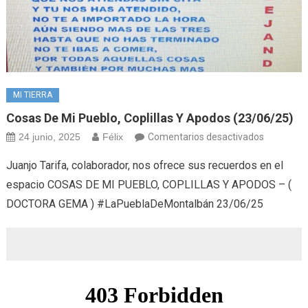
MI TIERRA
Cosas De Mi Pueblo, Coplillas Y Apodos (23/06/25)
en
24 junio, 2025
Félix
Comentarios desactivados
Cosas
Juanjo Tarifa, colaborador, nos ofrece sus recuerdos en el
de
espacio COSAS DE MI PUEBLO, COPLILLAS Y APODOS – (
mi
DOCTORA GEMA ) #LaPueblaDeMontalbán 23/06/25
pueblo,
Coplillas
y
Apodos
(23/06/25