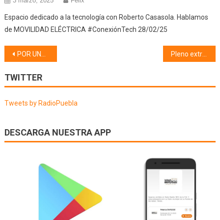
3 marzo, 2025
Félix
Espacio dedicado a la tecnología con Roberto Casasola. Hablamos
de MOVILIDAD ELÉCTRICA #ConexiónTech 28/02/25
Navegación
POR UNA RESIDENCIA EN LA PUEBLA DE MONTALBÁN (24/06/25)
Pleno extraordinario (25/06/25)
de
TWITTER
entradas
Tweets by RadioPuebla
DESCARGA NUESTRA APP