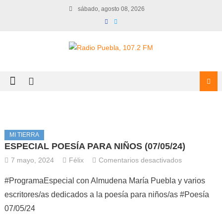
Skip
sábado, agosto 08, 2026
to
content
MI TIERRA
ESPECIAL POESÍA PARA NIÑOS (07/05/24)
en
7 mayo, 2024
Félix
Comentarios desactivados
ESPECIAL
#ProgramaEspecial con Almudena María Puebla y varios
POESÍA
escritores/as dedicados a la poesía para niños/as #Poesía
PARA
07/05/24
NIÑOS
(07/05/24)