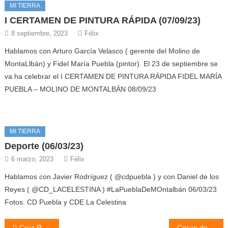
MI TIERRA
I CERTAMEN DE PINTURA RÁPIDA (07/09/23)
8 septiembre, 2023
Félix
Hablamos con Arturo García Velasco ( gerente del Molino de
MontaLlbán) y Fidel María Puebla (pintor). El 23 de septiembre se
va ha celebrar el I CERTAMEN DE PINTURA RÁPIDA FIDEL MARÍA
PUEBLA – MOLINO DE MONTALBÁN 08/09/23
MI TIERRA
Deporte (06/03/23)
6 marzo, 2023
Félix
Hablamos con Javier Rodríguez ( @cdpuebla ) y con Daniel de los
Reyes ( @CD_LACELESTINA ) #LaPueblaDeMOntalbán 06/03/23
Fotos: CD Puebla y CDE La Celestina
Cruz Roja (07/05/24)
Cosas de mi pueblo, Coplillas y Apodos (07/05/24)