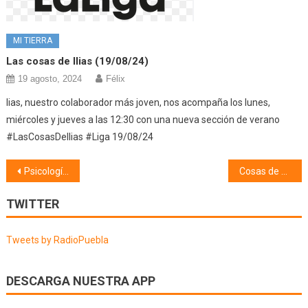
MI TIERRA
Las cosas de Ilias (19/08/24)
19 agosto, 2024
Félix
lias, nuestro colaborador más joven, nos acompaña los lunes,
miércoles y jueves a las 12:30 con una nueva sección de verano
#LasCosasDeIlias #Liga 19/08/24
Navegación
Psicología (15/05/25) Ansiedad II
Cosas de mi pueblo, Coplillas y Apodos (27/05/25)
de
TWITTER
entradas
Tweets by RadioPuebla
DESCARGA NUESTRA APP