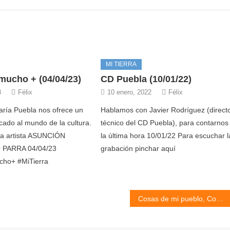
MI TIERRA
mucho + (04/04/23)
CD Puebla (10/01/22)
3
Félix
10 enero, 2022
Félix
ría Puebla nos ofrece un
Hablamos con Javier Rodríguez (direct
cado al mundo de la cultura.
técnico del CD Puebla), para contarnos
 la artista ASUNCIÓN
la última hora 10/01/22 Para escuchar l
PARRA 04/04/23
grabación pinchar aquí
ho+ #MiTierra
Cosas de mi pueblo, Coplillas y Apodos (03/02/25)