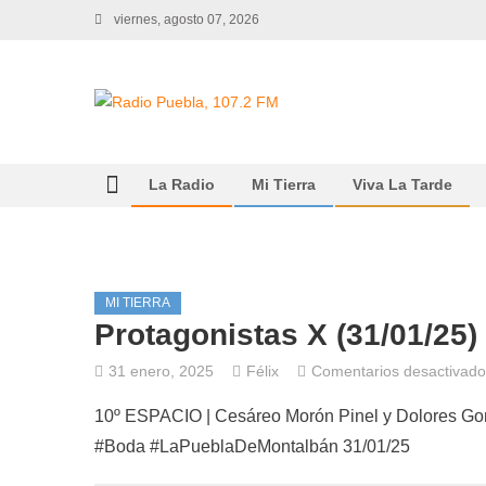
Skip
viernes, agosto 07, 2026
to
content
La Radio
Mi Tierra
Viva La Tarde
MI TIERRA
Protagonistas X (31/01/25)
31 enero, 2025
Félix
Comentarios desactivado
10º ESPACIO | Cesáreo Morón Pinel y Dolores Gon
#Boda #LaPueblaDeMontalbán 31/01/25