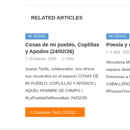
RELATED ARTICLES
MI TIERRA
MI TIERRA
Cosas de mi pueblo, Coplillas
Poesía y 
y Apodos (24/02/26)
4 abril, 202
25 febrero, 2026
Félix
Almudena Ma
Juanjo Tarifa, colaborador, nos ofrece
espacio dedi
sus recuerdos en el espacio COSAS DE
Entrevista a
MI PUEBLO, COPLILLAS Y APODOS (
CABALLERO 
AQUEL HOMBRE DE CAMPO )
#PoesíaYmuc
#LaPueblaDeMontalbán 24/02/26
Navegación
Conexión Tech (31/01/25)
de