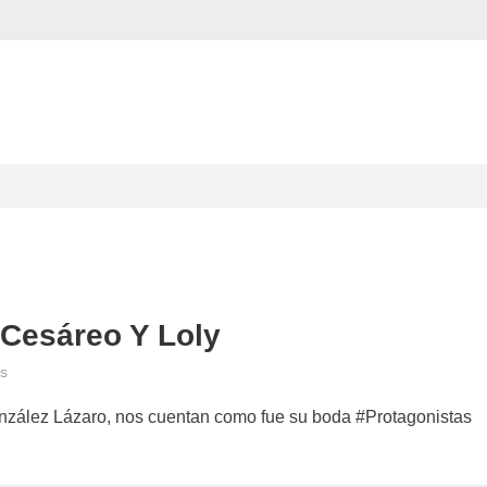
 Cesáreo Y Loly
en
s
Protagonistas
zález Lázaro, nos cuentan como fue su boda #Protagonistas
X
(31/01/25)
Cesáreo