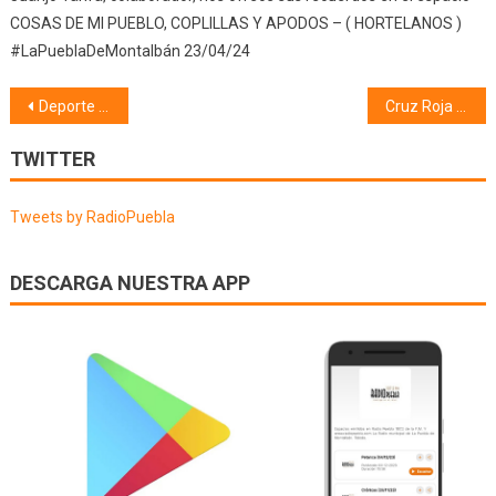
COSAS DE MI PUEBLO, COPLILLAS Y APODOS – ( HORTELANOS )
#LaPueblaDeMontalbán 23/04/24
Navegación
Deporte (04/10/24)
Cruz Roja (05/11/24)
de
TWITTER
entradas
Tweets by RadioPuebla
DESCARGA NUESTRA APP