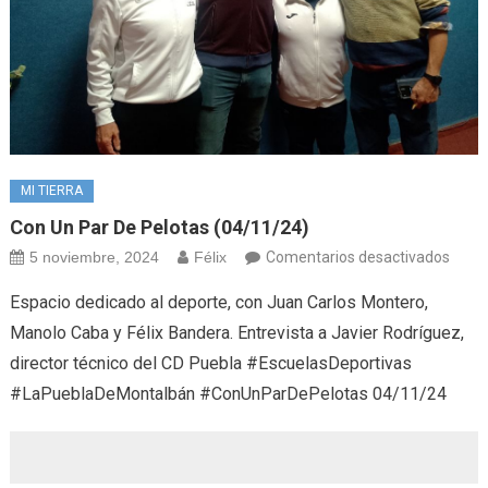
MI TIERRA
Con Un Par De Pelotas (04/11/24)
en
5 noviembre, 2024
Félix
Comentarios desactivados
Con
Espacio dedicado al deporte, con Juan Carlos Montero,
un
Manolo Caba y Félix Bandera. Entrevista a Javier Rodríguez,
par
director técnico del CD Puebla #EscuelasDeportivas
de
#LaPueblaDeMontalbán #ConUnParDePelotas 04/11/24
pelot
(04/1