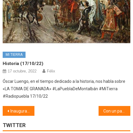
MI TIERRA
Historia (17/10/22)
17 octubre, 2022
Félix
Óscar Luengo, en el tiempo dedicado a la historia, nos habla sobre
«LA TOMA DE GRANADA» #LaPueblaDeMontalbán #MiTierra
#Radiopuebla 17/10/22
Navegación
Inauguración de #16Cibra (01/10/24)
Con un par de pelotas (04/11/24)
de
TWITTER