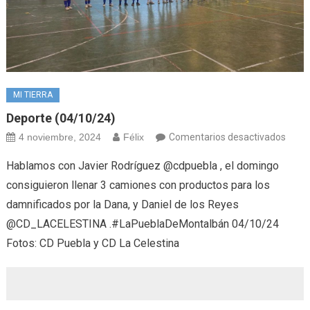
MI TIERRA
Deporte (04/10/24)
en
4 noviembre, 2024
Félix
Comentarios desactivados
Depo
Hablamos con Javier Rodríguez @cdpuebla , el domingo
(04/1
consiguieron llenar 3 camiones con productos para los
damnificados por la Dana, y Daniel de los Reyes
@CD_LACELESTINA .#LaPueblaDeMontalbán 04/10/24
Fotos: CD Puebla y CD La Celestina