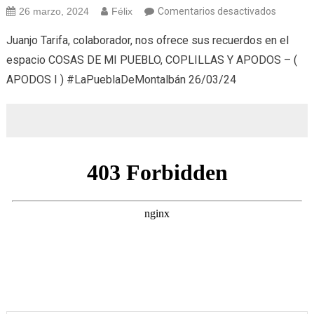
en
26 marzo, 2024
Félix
Comentarios desactivados
Cosas
Juanjo Tarifa, colaborador, nos ofrece sus recuerdos en el
de
espacio COSAS DE MI PUEBLO, COPLILLAS Y APODOS – (
mi
APODOS I ) #LaPueblaDeMontalbán 26/03/24
pueblo,
coplillas
y
apodos
(26/03/