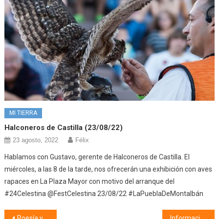
MI TIERRA
Halconeros de Castilla (23/08/22)
23 agosto, 2022
Félix
Hablamos con Gustavo, gerente de Halconeros de Castilla. El
miércoles, a las 8 de la tarde, nos ofrecerán una exhibición con aves
rapaces en La Plaza Mayor con motivo del arranque del
#24Celestina @FestCelestina 23/08/22 #LaPueblaDeMontalbán
Navegación
Poesía y mucho + (26/09/23)
Información municipal (29/09/23)