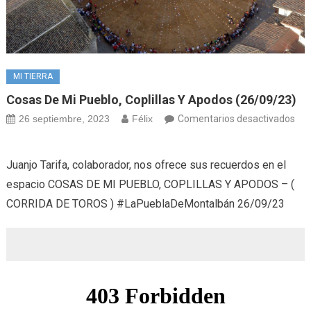
MI TIERRA
Cosas De Mi Pueblo, Coplillas Y Apodos (26/09/23)
26 septiembre, 2023
Félix
Comentarios desactivados
en
Cosas
Juanjo Tarifa, colaborador, nos ofrece sus recuerdos en el
de
espacio COSAS DE MI PUEBLO, COPLILLAS Y APODOS – (
mi
CORRIDA DE TOROS ) #LaPueblaDeMontalbán 26/09/23
pueblo,
coplillas
y
apodos
(26/09/23)