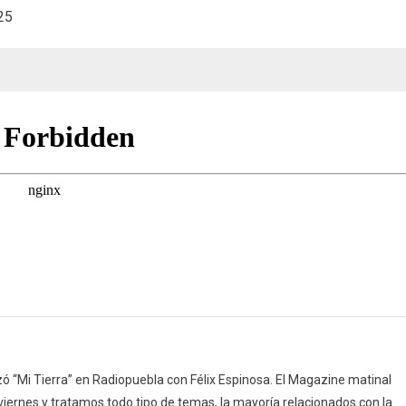
25
mi
pueblo,
Coplillas
y
Apodos
(18/03/25)
 “Mi Tierra” en Radiopuebla con Félix Espinosa. El Magazine matinal
 viernes y tratamos todo tipo de temas, la mayoría relacionados con la