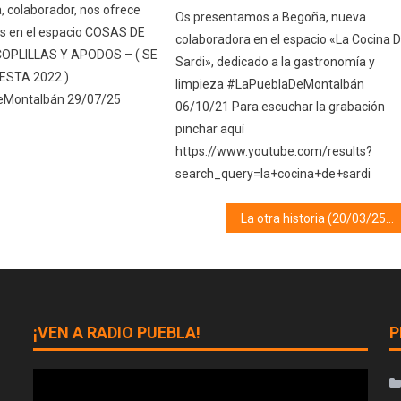
, colaborador, nos ofrece
Os presentamos a Begoña, nueva
s en el espacio COSAS DE
colaboradora en el espacio «La Cocina 
COPLILLAS Y APODOS – ( SE
Sardi», dedicado a la gastronomía y
ESTA 2022 )
limpieza #LaPueblaDeMontalbán
eMontalbán 29/07/25
06/10/21 Para escuchar la grabación
pinchar aquí
https://www.youtube.com/results?
search_query=la+cocina+de+sardi
La otra historia (20/03/25) Juegos tradicionales
¡VEN A RADIO PUEBLA!
P