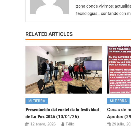
zona donde vivimos: actualida
tecnologías… contando con m
RELATED ARTICLES
MI TIERRA
MI TIERRA
𝐏𝐫𝐞𝐬𝐞𝐧𝐭𝐚𝐜𝐢𝐨́𝐧 𝐝𝐞𝐥 𝐜𝐚𝐫𝐭𝐞𝐥 𝐝𝐞 𝐥𝐚 𝐟𝐞𝐬𝐭𝐢𝐯𝐢𝐝𝐚𝐝
Cosas de mi
𝐝𝐞 𝐋𝐚 𝐏𝐚𝐳 𝟐𝟎𝟐𝟔 (10/01/26)
Apodos (29
12 enero, 2026
Félix
29 julio, 2