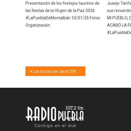
Presentación de los festejos taurinos de
Juanjo Tarifa
las fiestas de la Virgen de la Paz 2026
sus recuerdo
#LaPueblaDeMontalbán 10/01/26 Fotos:
MI PUEBLO, 
Organización
ACABÓ LA FI
#LaPueblaD
Navegación
Los trucos de Jaral (18/03/25)
de
entradas