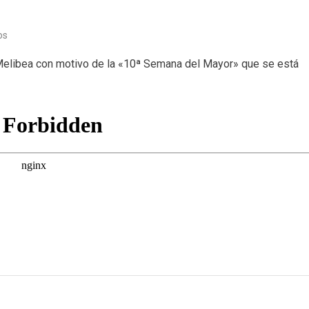
en
os
Lecturas
 Melibea con motivo de la «10ª Semana del Mayor» que se está
(25/04/22)