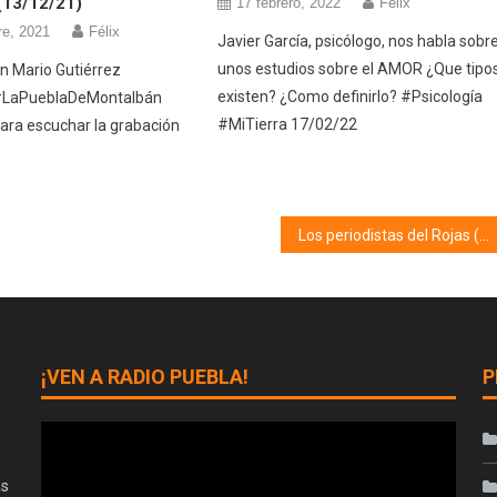
(13/12/21)
17 febrero, 2022
Félix
re, 2021
Félix
Javier García, psicólogo, nos habla sobr
unos estudios sobre el AMOR ¿Que tipo
 Mario Gutiérrez
existen? ¿Como definirlo? #Psicología
#LaPueblaDeMontalbán
#MiTierra 17/02/22
ara escuchar la grabación
Los periodistas del Rojas (28/04/22)
¡VEN A RADIO PUEBLA!
P
as