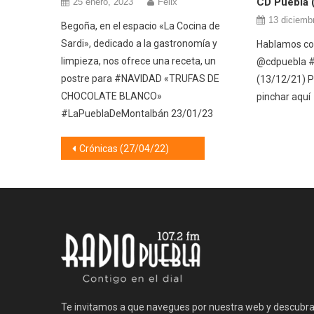
CD Puebla 
25 enero, 2023
Félix
13 diciemb
Begoña, en el espacio «La Cocina de
Sardi», dedicado a la gastronomía y
Hablamos con
limpieza, nos ofrece una receta, un
@cdpuebla 
postre para #NAVIDAD «TRUFAS DE
(13/12/21) P
CHOCOLATE BLANCO»
pinchar aquí
#LaPueblaDeMontalbán 23/01/23
Navegación
Crónicas (27/04/22)
de
entradas
Te invitamos a que navegues por nuestra web y descubr