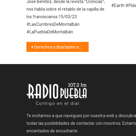
José Benítez, desde la revista “Crónicas”,
#Earth #Plás
nos habla sobre el retablo de la capilla de
los franciscanos 15/03/23
#LasCumbresDeMontalbán
#LaPueblaDeMontalbán
Navegación
Derechos y libertades en la Constitución Española de 1931 (18/05/22)
de
entradas
Te invitamos a que navegues por nuestra web y descubr
todas las posibilidades de contactar con nosotros. Estam
encantados de escucharte.