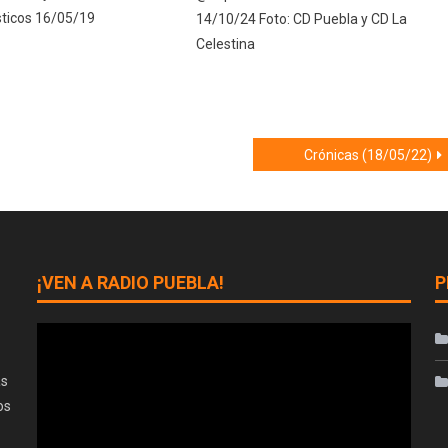
ticos 16/05/19
14/10/24 Foto: CD Puebla y CD La
Celestina
Crónicas (18/05/22)
¡VEN A RADIO PUEBLA!
P
as
os