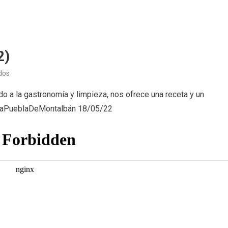
2)
en
dos
La
o a la gastronomía y limpieza, nos ofrece una receta y un
cocina
LaPueblaDeMontalbán 18/05/22
de
Sardi
(18/05/22)