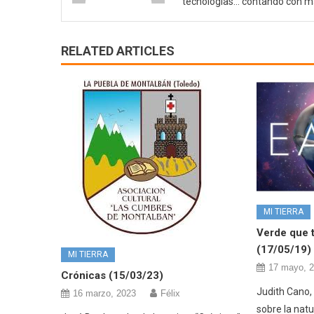
tecnologías… contando con m
RELATED ARTICLES
MI TIERRA
Verde que t
(17/05/19)
MI TIERRA
17 mayo, 
Crónicas (15/03/23)
Judith Cano, 
16 marzo, 2023
Félix
sobre la nat