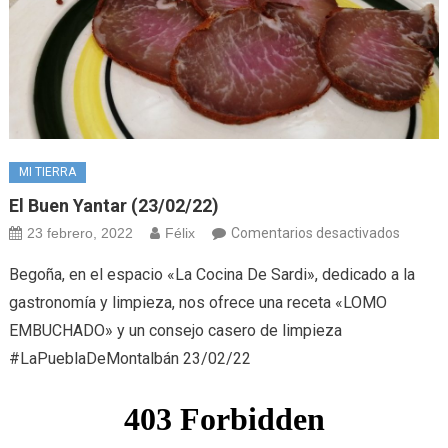
MI TIERRA
El Buen Yantar (23/02/22)
en
23 febrero, 2022
Félix
Comentarios desactivados
El
Begoña, en el espacio «La Cocina De Sardi», dedicado a la
buen
gastronomía y limpieza, nos ofrece una receta «LOMO
yantar
EMBUCHADO» y un consejo casero de limpieza
(23/02/
#LaPueblaDeMontalbán 23/02/22