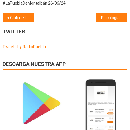
#LaPueblaDeMontalbán 26/06/24
Navegación
Club de lectura Fernando de Rojas (22/02/22)
Psicología (24/02/22)
de
TWITTER
entradas
Tweets by RadioPuebla
DESCARGA NUESTRA APP