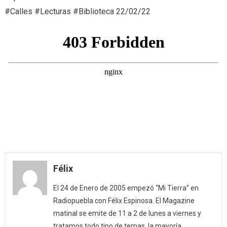
#Calles #Lecturas #Biblioteca 22/02/22
Fernan
de
Rojas
(22/02/
Félix
El 24 de Enero de 2005 empezó “Mi Tierra” en
Radiopuebla con Félix Espinosa. El Magazine
matinal se emite de 11 a 2 de lunes a viernes y
tratamos todo tipo de temas, la mayoría