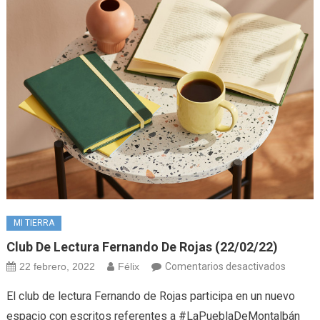
MI TIERRA
Club De Lectura Fernando De Rojas (22/02/22)
en
22 febrero, 2022
Félix
Comentarios desactivados
Club
El club de lectura Fernando de Rojas participa en un nuevo
de
espacio con escritos referentes a #LaPueblaDeMontalbán
lectura