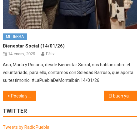
MI TIERRA
Bienestar Social (14/01/26)
14 enero, 2026
Félix
Ana, María y Rosana, desde Bienestar Social, nos hablan sobre el
voluntariado; para ello, contamos con Soledad Barroso, que aporta
su testimonio. #LaPueblaDeMontalbán 14/01/26
Navegación
Poesía y mucho + (22/02/22)
El buen yantar (23/02/22)
de
TWITTER
entradas
Tweets by RadioPuebla