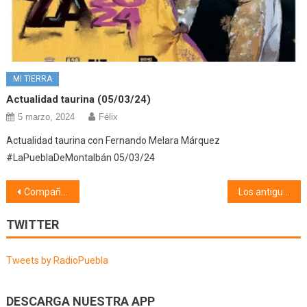
MI TIERRA
Actualidad taurina (05/03/24)
5 marzo, 2024
Félix
Actualidad taurina con Fernando Melara Márquez
#LaPueblaDeMontalbán 05/03/24
Navegación
Compañía de Danza Nuevo Amanecer (06/07/21)
Los antiguos jardines de la Soledad (06/07/21)
de
TWITTER
entradas
Tweets by RadioPuebla
DESCARGA NUESTRA APP