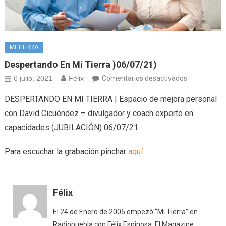
MI TIERRA
Despertando En Mi Tierra )06/07/21)
en
6 julio, 2021
Félix
Comentarios desactivados
Despertand
DESPERTANDO EN MI TIERRA | Espacio de mejora personal
en
con David Cicuéndez – divulgador y coach experto en
Mi
capacidades (JUBILACIÓN) 06/07/21
Tierra
)06/07/21)
Para escuchar la grabación pinchar
aquí
Félix
El 24 de Enero de 2005 empezó “Mi Tierra” en
Radiopuebla con Félix Espinosa. El Magazine