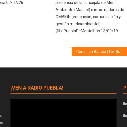
ria 02/07/26
presencia de la concejala de Medio
Ambiente (Marisol) e informadores de
OMBION (educación, comunicación y
gestión medioambiental)
@LaPueblaDeMontalbán 13/09/19
Cenas en Blanco (15/06/21)
¡VEN A RADIO PUEBLA!
P
as
os