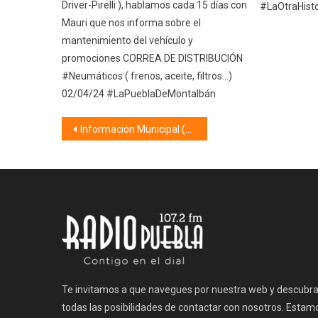
Driver-Pirelli ), hablamos cada 15 días con
#LaOtraHisto
Mauri que nos informa sobre el
mantenimiento del vehículo y
promociones CORREA DE DISTRIBUCIÓN
#Neumáticos ( frenos, aceite, filtros…)
02/04/24 #LaPueblaDeMontalbán
Navegación
Información Municipal (11/06/21)
de
entradas
Te invitamos a que navegues por nuestra web y descubr
todas las posibilidades de contactar con nosotros. Estam