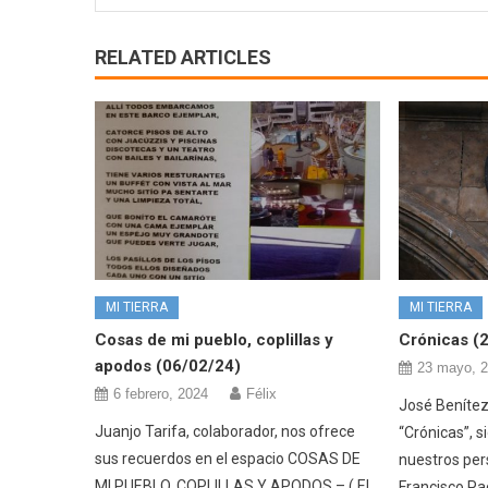
RELATED ARTICLES
MI TIERRA
MI TIERRA
Cosas de mi pueblo, coplillas y
Crónicas (
apodos (06/02/24)
23 mayo, 
6 febrero, 2024
Félix
José Benítez,
Juanjo Tarifa, colaborador, nos ofrece
“Crónicas”, 
sus recuerdos en el espacio COSAS DE
nuestros per
MI PUEBLO, COPLILLAS Y APODOS – ( EL
Francisco Pa