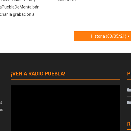
aPueblaDeMontalbán.
har la grabación a
:
Historia (03/05/21)
¡VEN A RADIO PUEBLA!
P
as
os
R