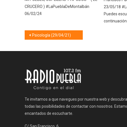
CRUCERO ) #LaPueblaDeMontalbán
23/05/18 #L
06/02/24
Puedes escuc
continuación
Navegación
Psicología (29/04/21)
de
entradas
Te invitamos a que navegues por nuestra web y descubr
todas las posibilidades de contactar con nosotros. Estam
encantados de escucharte.
C/ San Francisco, 6