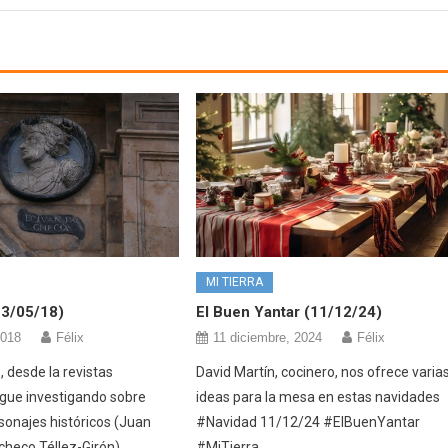
MI TIERRA
23/05/18)
El Buen Yantar (11/12/24)
2018
Félix
11 diciembre, 2024
Félix
 desde la revistas
David Martín, cocinero, nos ofrece varia
sigue investigando sobre
ideas para la mesa en estas navidades
sonajes históricos (Juan
#Navidad 11/12/24 #ElBuenYantar
checo Téllez-Girón)
#MiTierra