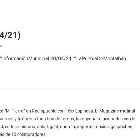
4/21)
en
os
Información
) #InformaciónMunicipal 30/04/21 #LaPueblaDeMontalbán
Municipal
(30/04/21)
 “Mi Tierra” en Radiopuebla con Félix Espinosa. El Magazine matinal
 viernes y tratamos todo tipo de temas, la mayoría relacionados con la
d, cultura, historia, salud, gastronomía, deporte, música, gaspacheo,
ás de 10 colaboradores.