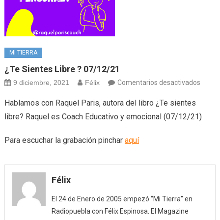
MI TIERRA
¿Te Sientes Libre ? 07/12/21
en
9 diciembre, 2021
Félix
Comentarios desactivados
¿Te
Hablamos con Raquel Paris, autora del libro ¿Te sientes
siente
libre? Raquel es Coach Educativo y emocional (07/12/21)
libre
?
Para escuchar la grabación pinchar
aquí
07/12
Félix
El 24 de Enero de 2005 empezó “Mi Tierra” en
Radiopuebla con Félix Espinosa. El Magazine