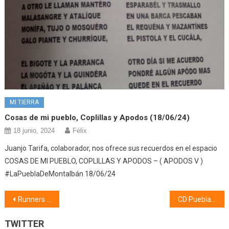
MI TIERRA
Cosas de mi pueblo, Coplillas y Apodos (18/06/24)
18 junio, 2024
Félix
Juanjo Tarifa, colaborador, nos ofrece sus recuerdos en el espacio
COSAS DE MI PUEBLO, COPLILLAS Y APODOS – ( APODOS V )
#LaPueblaDeMontalbán 18/06/24
Navegación
Runners San Miguel (07/12/21)
CD Puebla (13/12/21)
de
TWITTER