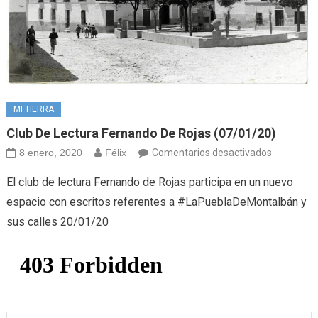
MI TIERRA
Club De Lectura Fernando De Rojas (07/01/20)
en
8 enero, 2020
Félix
Comentarios desactivados
Club
El club de lectura Fernando de Rojas participa en un nuevo
de
espacio con escritos referentes a #LaPueblaDeMontalbán y
lectura
sus calles 20/01/20
Fernando
de
Rojas
(07/01/20