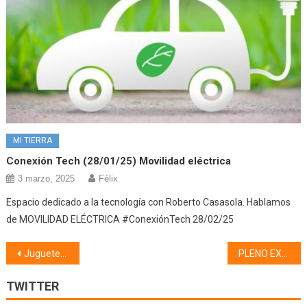
MI TIERRA
Conexión Tech (28/01/25) Movilidad eléctrica
3 marzo, 2025
Félix
Espacio dedicado a la tecnología con Roberto Casasola. Hablamos
de MOVILIDAD ELÉCTRICA #ConexiónTech 28/02/25
Navegación
Juguetería La Rutina (03/01/19)
PLENO EXTRAORDINARIO (10/01/20)
de
TWITTER