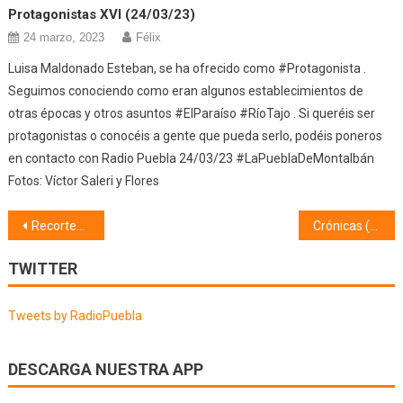
Protagonistas XVI (24/03/23)
24 marzo, 2023
Félix
Luisa Maldonado Esteban, se ha ofrecido como #Protagonista .
Seguimos conociendo como eran algunos establecimientos de
otras épocas y otros asuntos #ElParaíso #RíoTajo . Si queréis ser
protagonistas o conocéis a gente que pueda serlo, podéis poneros
en contacto con Radio Puebla 24/03/23 #LaPueblaDeMontalbán
Fotos: Víctor Saleri y Flores
Navegación
Recortes de prensa (28/10/22)
Crónicas (02/11/22)
de
TWITTER
entradas
Tweets by RadioPuebla
DESCARGA NUESTRA APP