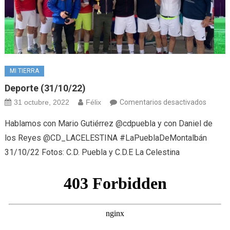
MI TIERRA
Deporte (31/10/22)
en
31 octubre, 2022
Félix
Comentarios desactivados
Deport
Hablamos con Mario Gutiérrez @cdpuebla y con Daniel de
(31/10
los Reyes @CD_LACELESTINA #LaPueblaDeMontalbán
31/10/22 Fotos: C.D. Puebla y C.D.E La Celestina